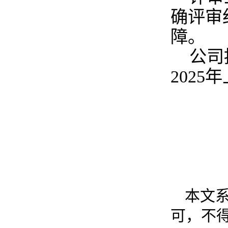
确评审
障。
公司
202
本文
可，不