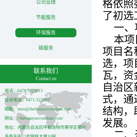
格依照
公司业绩
了初选
节能服务
一、
环保服务
本项
碳服务
项目名
选，项
联系我们
瓦，资
Contact us
自治区
电话：0471-5223613
式，通
投诉电话：0471-5223607
结构，
邮箱：imzs@thefunnyaccountant.com
网址：//thefunnyaccountant.com/
发展。
地址：内蒙古自治区呼和浩特市赛罕区鄂尔
二、
多斯东街12号银联大厦10层