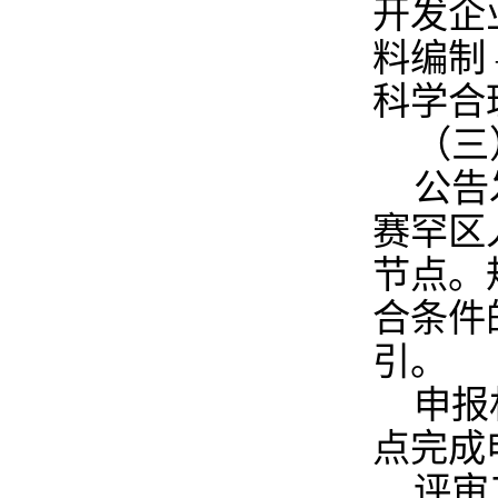
开发企
料编制
科学合
（三
公告
赛罕区
节点。
合条件
引。
申报
点完成
评审