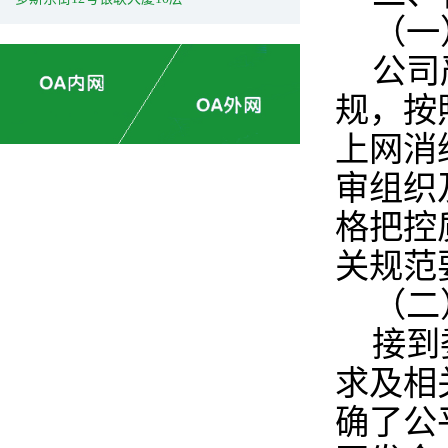
（一
公司
规，按
上网消
审组织
格把控
关规范
（二
接到
求及相
确了公