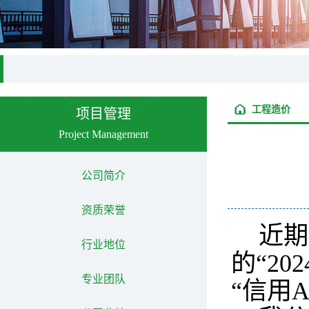
工程造价
项目管理
Project Management
公司简介
资质荣誉
近期
行业地位
的“2
专业团队
“信用