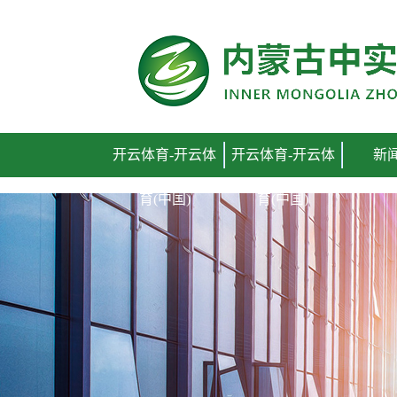
开云体育
开云体育-开云体
开云体育-开云体
新
育(中国)
育(中国)