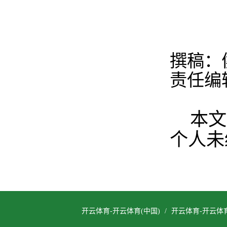
撰稿：
责任编
本文
个人未
开云体育-开云体育(中国)
/
开云体育-开云体