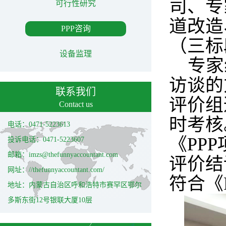
司、专
可行性研究
道改造
PPP咨询
（三标
设备监理
专家
访谈的
联系我们
评价组
Contact us
时考核
电话：0471-5223613
《
PPP
投诉电话：0471-5223607
邮箱：imzs@thefunnyaccountant.com
评价结
网址：//thefunnyaccountant.com/
符合《
地址：内蒙古自治区呼和浩特市赛罕区鄂尔
多斯东街12号银联大厦10层