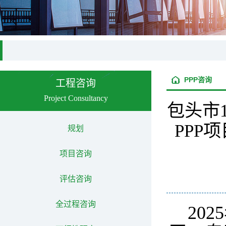
PPP咨询
工程咨询
Project Consultancy
包头市
PPP
规划
项目咨询
评估咨询
全过程咨询
20