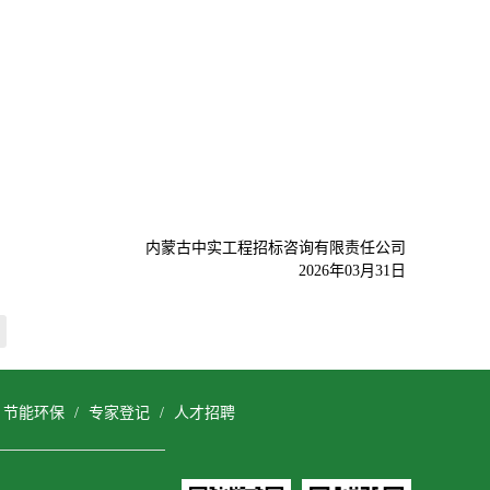
内蒙古中实工程招标咨询有限责任公司
2026年03月31日
/
节能环保
/
专家登记
/
人才招聘