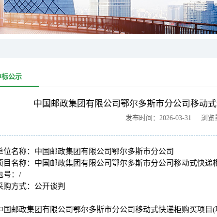
中标公示
中国邮政集团有限公司鄂尔多斯市分公司移动式
发布时间：2026-03-31 浏
单位名称：中国邮政集团有限公司鄂尔多斯市分公司
项目名称：中国邮政集团有限公司鄂尔多斯市分公司移动式快递
包号：/
采购方式：公开谈判
中国邮政集团有限公司鄂尔多斯市分公司移动式快递柜购买项目
(