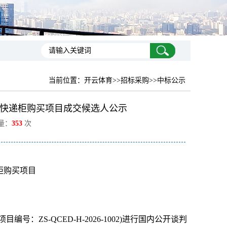
当前位置：
开云体育
>>招标采购>>中标公示
快递柜购买项目成交候选人公示
览量：
353
次
柜购买项目
项目编号：ZS-QCED-H-2026-1002)进行国内公开谈判