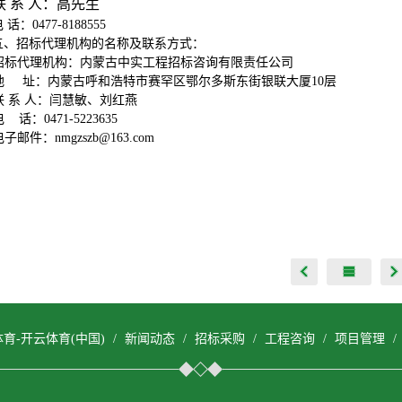
联 系 人：高先生
 话：0477-8188555
五
、招标代理机构的名称及联系方式：
招标代理机构：内蒙古中实工程招标咨询有限责任公司
地 址：内蒙古呼和浩特市赛罕区鄂尔多斯东街银联大厦10层
联 系 人：闫慧敏、刘红燕
 话：0471-5223635
电子邮件：nmgzszb@163.com
育-开云体育(中国)
/
新闻动态
/
招标采购
/
工程咨询
/
项目管理