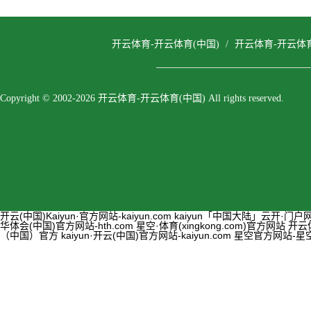
开云体育-开云体育(中国)
/
开云体育-开云体
Copyright © 2002-2026 开云体育-开云体育(中国) All rights reserved.
开云(中国)Kaiyun·官方网站-kaiyun.com
kaiyun「中国大陆」云开·门户
华体会(中国)官方网站-hth.com
星空·体育(xingkong.com)官方网站
开云
（中国）官方
kaiyun·开云(中国)官方网站-kaiyun.com
星空官方网站-星空x